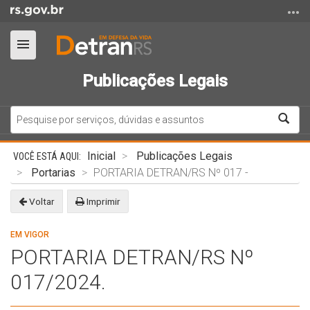
Ir
para
o
Alterna
conteúdo
a
Ir
Publicações Legais
navegação
para
o
Bus
menu
Ir
Início
Inicial
Publicações Legais
para
do
Portarias
PORTARIA DETRAN/RS Nº 017 -
a
conteúdo
busca
Voltar
Imprimir
EM VIGOR
PORTARIA DETRAN/RS Nº
017/2024.