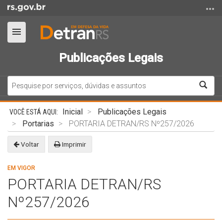
Ir
para
o
Alterna
conteúdo
a
Ir
Publicações Legais
navegação
para
o
Bus
menu
Ir
Início
Inicial
Publicações Legais
para
do
Portarias
PORTARIA DETRAN/RS Nº257/2026
a
conteúdo
busca
Voltar
Imprimir
EM VIGOR
PORTARIA DETRAN/RS
Nº257/2026