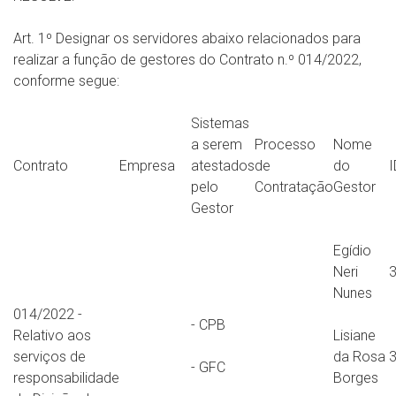
Art. 1º Designar os servidores abaixo relacionados para
realizar a função de gestores do Contrato n.º 014/2022,
conforme segue:
Sistemas
a serem
Processo
Nome
Contrato
Empresa
atestados
de
do
I
pelo
Contratação
Gestor
Gestor
Egídio
Neri
Nunes
014/2022 -
- CPB
Relativo aos
Lisiane
serviços de
da Rosa
- GFC
responsabilidade
Borges