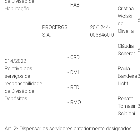
da Divisão de
- HAB
Habilitação
Cristina
Wolski
de
PROCERGS
20/1244-
Oliveira
S.A.
0033460-0
Cláudia
Scherer
- CRD
014/2022 -
Relativo aos
Paula
- DMI
serviços de
Bandeira
responsabilidade
Licht
- RED
da Divisão de
Depósitos
Renata
- RMO
Tomasini
Scipioni
Art. 2º Dispensar os servidores anteriormente designados.