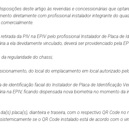
disposições deste artigo às revendas e concessionárias que opta
nto diretamente com profissional instalador integrante do quad
 comercialmente.
etirada da PIV na EPIV pelo profissional Instalador de Placa de Ide
a a ela devidamente vinculado, deverá ser providenciado pela EP
a
da
regularidade
do
chassi;
sicionamento,
do
local
do
emplacamento
em
local
autorizado
pel
ia de identificação facial do Instalador de Placa de Identificação Vei
ia na EPIV, ficando dispensada nova biometria no momento da i
a(s) placa(s), dianteira e traseira, com o respectivo QR Code no
o sistemicamente se o QR Code instalado está de acordo com o vin