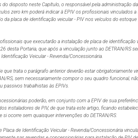
s do disposto neste Capítulo, o responsável pela administração d
culos
zero km poderá indicar à EPIV os profissionais vinculados 
o da placa de identificação veicular - PIV nos veículos do
estoque 
fissionais que executarão a instalação de placa de identificação v
e 26 desta Portaria, que após a vinculação junto ao DETRAN/RS s
 Identificação Veicular - Revenda/Concessionária.
de que trata o parágrafo anterior deverão estar obrigatoriamente 
N/RS, sem necessariamente compor o seu quadro funcional, nã
u passivos trabalhistas às EPIVs.
cessionárias poderão, em conjunto com a EPIV de sua preferência
dos instaladores de PIV, de que trata este artigo, ficando estabele
tre si ocorre sem quaisquer intervenções do DETRAN/RS.
e Placa de Identificação Veicular - Revenda/Concessionária vin
amente nas revendas e concessionárias para instalação de PIV de