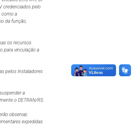
V credenciados pelo
em como a
cio da função,
nsas os recursos
o para vinculação a
as pelos Instaladores
 suspender a
amente o
DETRAN/RS.
erão observar,
lementares expedidas