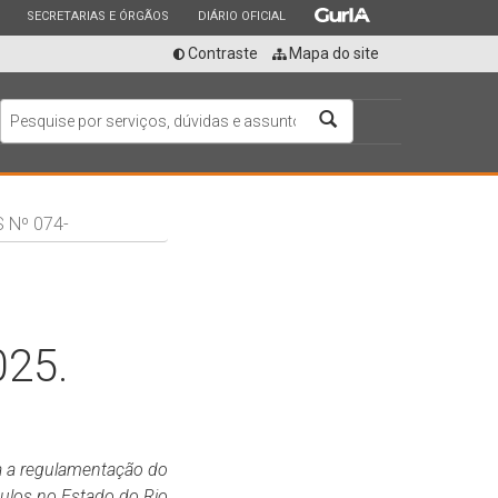
ESTADO
ESTADO
ESTADO
SECRETARIAS E ÓRGÃOS
DIÁRIO OFICIAL
Contraste
Mapa do site
Buscar
 Nº 074-
25.
ara a regulamentação do
ulos no Estado do Rio