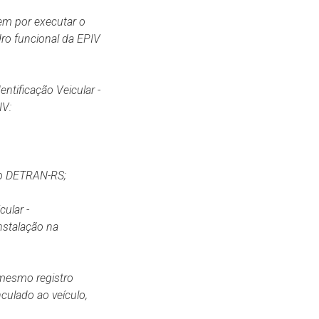
rem por executar o
ro funcional da EPIV
ntificação Veicular -
IV:
o
DETRAN-
RS;
cular -
nstalação na
 mesmo registro
culado ao veículo,