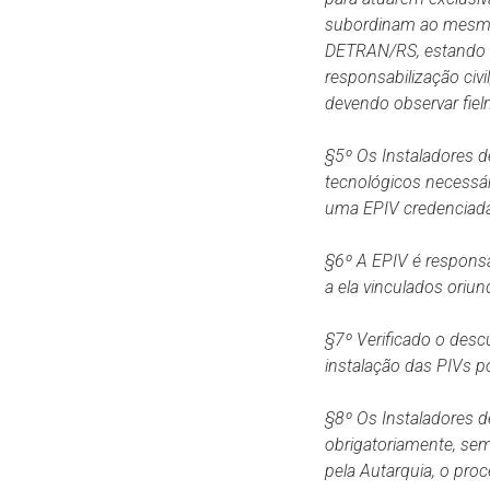
subordinam ao mesmo 
DETRAN/RS,
estando 
responsabilização
civ
devendo observar fiel
§5º Os Instaladores d
tecnológicos necessár
uma EPIV credenciad
§6º A EPIV é responsá
a ela vinculados oriu
§7º Verificado o desc
instalação
das
PIVs
p
§8º Os Instaladores d
obrigatoriamente, se
pela Autarquia, o proc