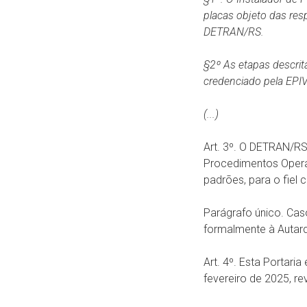
placas objeto das re
DETRAN/RS.
§2º As etapas descri
credenciado pela EPI
(...)
Art. 3º. O DETRAN/RS
Procedimentos Opera
padrões, para o fiel
Parágrafo único. Cas
formalmente à Autarq
Art. 4º. Esta Portari
fevereiro de 2025, r