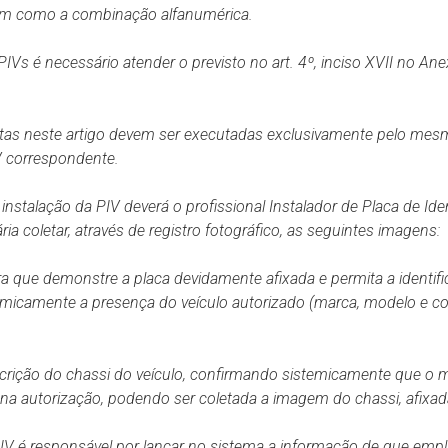
em como a combinação alfanumérica.
PIVs é necessário atender o previsto no art. 4º, inciso XVII no An
ritas neste artigo devem ser executadas exclusivamente pelo me
V
correspondente.
nstalação da PIV deverá o profissional Instalador de Placa de Iden
a coletar, através de registro fotográfico, as seguintes imagens:
a que demonstre a placa devidamente afixada e permita a identifi
emicamente a presença do veículo autorizado (marca, modelo e co
crição do chassi do veículo, confirmando sistemicamente que o
na autorização, podendo ser coletada a imagem do chassi, afixada
PIV é responsável por lançar no sistema a informação de que empl