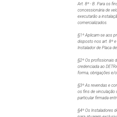
Art. 8º - B.
Para os fin
concessionária de veí
executarão a instalaçã
comercializados.
§1º Aplicam-se aos pro
disposto nos art. 8º 
Instalador de Placa de
§2º Os profissionais 
credenciada ao DETRA
forma, obrigações e/o
§3º As revendas e con
os fins de vinculação 
particular firmada en
§4º Os Instaladores d
para atuarem exclusiv