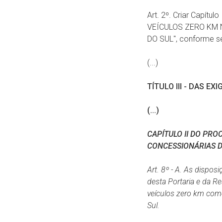
Art. 2º. Criar Capít
VEÍCULOS ZERO KM 
DO SUL", conforme s
(...)
TÍTULO
III
-
DAS
EXI
(...)
CAPÍTULO II
DO
PRO
CONCESSIONÁRIAS D
Art. 8º - A. As dispo
desta Portaria e da 
veículos
zero
km
come
Sul.