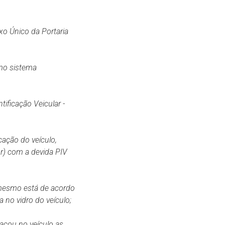
exo Único da Portaria
smo sistema
tificação Veicular -
cação do veículo,
r) com a devida PIV
 mesmo está de acordo
 no vidro do veículo;
acou no veículo as