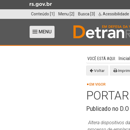
Ir
para
Conteúdo [1]
Menu [2]
Busca [3]
Acessibilidade
o
conteúdo
Ir
MENU
Alterna
para
a
o
navegação
Início
menu
do
Inicia
Ir
conteúdo
para
Voltar
Imprim
a
busca
EM VIGOR
PORTARI
Publicado no D.O
Altera dispositivos 
processo de emplaca