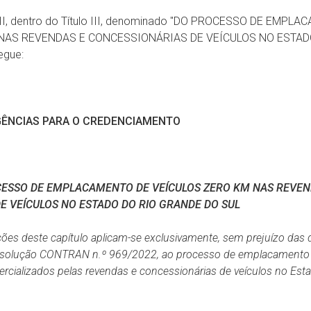
ulo II, dentro do Título III, denominado "DO PROCESSO DE EMPL
NAS REVENDAS E CONCESSIONÁRIAS DE VEÍCULOS NO ESTAD
egue:
GÊNCIAS
PARA
O
CREDENCIAMENTO
CESSO
DE
EMPLACAMENTO
DE
VEÍCULOS ZERO
KM
NAS
REVEN
E VEÍCULOS NO ESTADO DO RIO GRANDE DO SUL
sições deste capítulo aplicam-se exclusivamente, sem prejuízo das
Resolução CONTRAN n.º 969/2022, ao processo de emplacamento
rcializados
pelas
revendas
e
concessionárias
de
veículos
no
Est