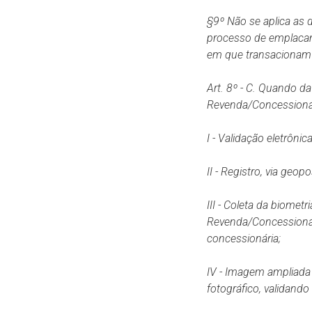
§9º Não se aplica as 
processo de emplacame
em que transacionam
Art.
8
º
-
C.
Quando da r
Revenda/Concessionári
I - Validação
eletrônic
II - Registro,
via
geopo
III - Coleta da biometr
Revenda/Concessionár
concessionária;
IV -
Imagem ampliada d
fotográfico, validand