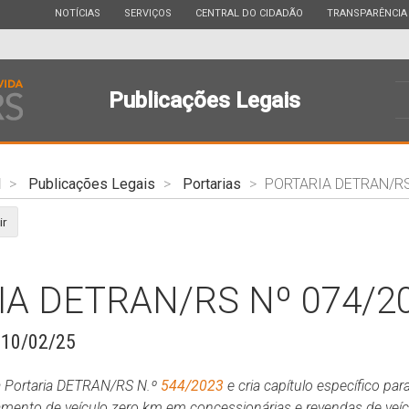
ESTADO
ESTADO
ESTADO
ESTADO
NOTÍCIAS
SERVIÇOS
CENTRAL DO CIDADÃO
TRANSPARÊNCIA
Publicações Legais
l
Publicações Legais
Portarias
PORTARIA DETRAN/RS
ir
A DETRAN/RS Nº 074/20
 10/02/25
da Portaria DETRAN/RS N.º
544/2023
e cria capítulo específico p
mento de veículo zero km em concessionárias e revendas de veíc