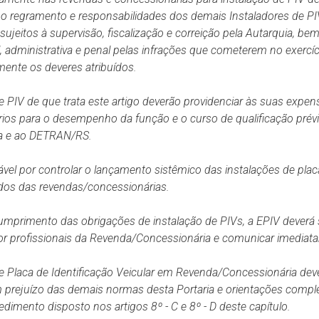
regramento e responsabilidades dos demais Instaladores de PI
sujeitos à supervisão, fiscalização e correição pela Autarquia, b
il, administrativa e penal pelas infrações que cometerem no exercí
mente os deveres atribuídos.
e PIV de que trata este artigo deverão providenciar às suas expe
ios para o desempenho da função e o curso de qualificação prévi
a e ao DETRAN/RS.
vel por controlar o lançamento sistêmico das instalações de plac
ndos das revendas/concessionárias.
umprimento das obrigações de instalação de PIVs, a EPIV deverá
or profissionais
da
Revenda/Concessionária e
comunicar
imediat
e Placa de Identificação Veicular em Revenda/Concessionária dev
m prejuízo das demais normas desta Portaria e orientações comp
edimento disposto nos artigos 8º - C e 8º - D deste capítulo.