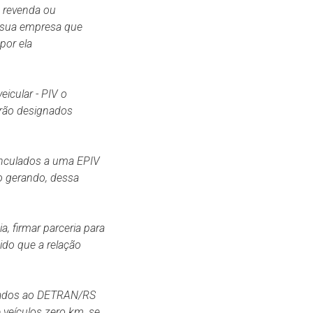
a revenda ou
a sua empresa que
por ela
eicular - PIV o
erão designados
vinculados a uma EPIV
o gerando, dessa
, firmar parceria para
cido que a relação
culados ao DETRAN/RS
 veículos zero km, se